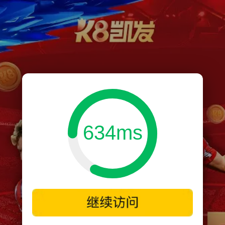
634ms